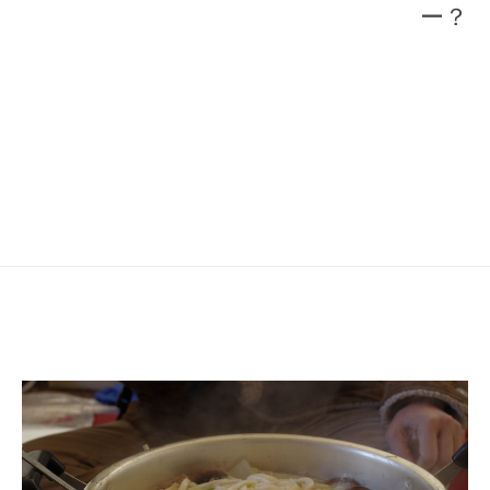
ナ
ー？
ビ
ゲ
ー
シ
ョ
ン