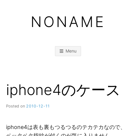
Skip
to
NONAME
content
Menu
iphone4のケース
Posted on
2010-12-11
b
y
M
M
iphone4は表も裏もつるつるのテカテカなので、
ベッタベタ指紋が付くのが気に入りません。