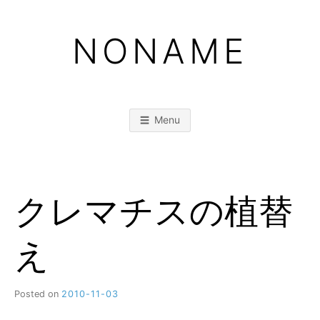
Skip
to
NONAME
content
Menu
クレマチスの植替
え
Posted on
2010-11-03
b
y