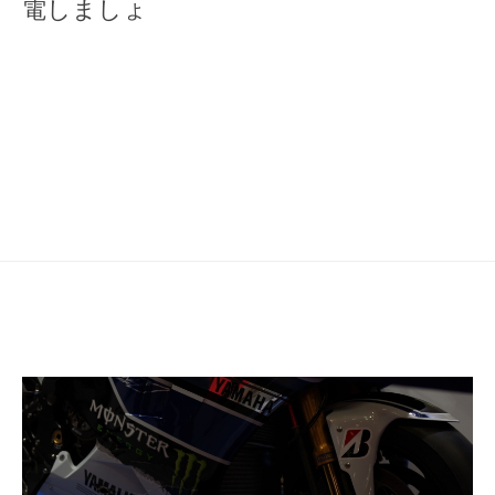
ナ
電しましょ
ビ
ゲ
ー
シ
ョ
ン