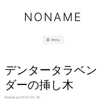
Skip
to
NONAME
content
Menu
デンタータラベン
ダーの挿し木
Posted on
2010-05-18
b
y