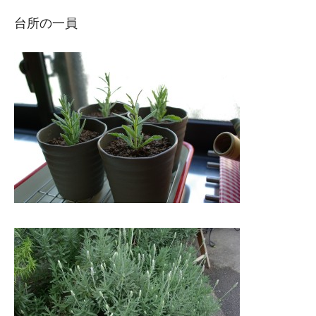
M
M
台所の一員