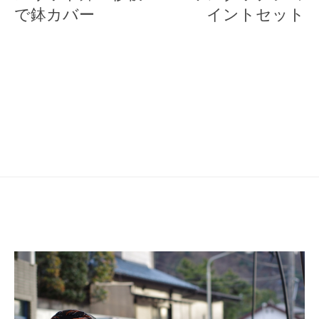
ナ
で鉢カバー
イントセット
ビ
ゲ
ー
シ
ョ
ン