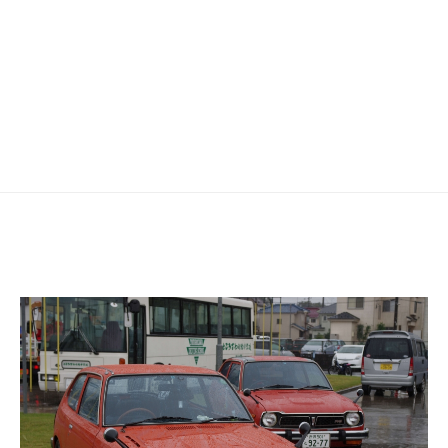
ゲ
ー
シ
ョ
ン