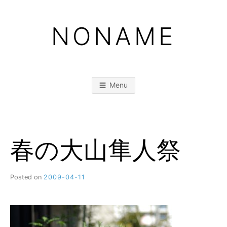
Skip
to
NONAME
content
Menu
春の大山隼人祭
Posted on
2009-04-11
b
y
M
M