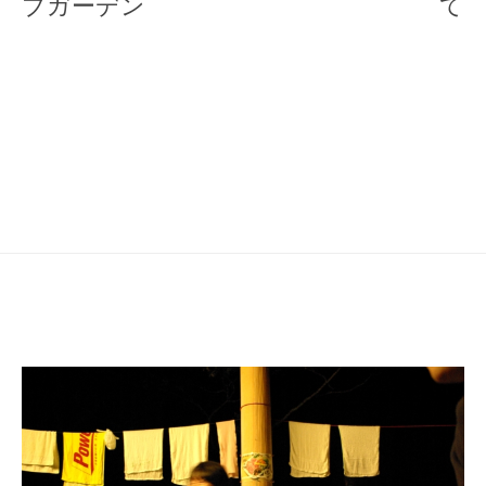
ナ
ブガーデン
て
ビ
ゲ
ー
シ
ョ
ン