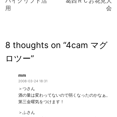
バイクリフト活
葛西ＲＣお花見大
ナ
用
会
ビ
ゲ
ー
8 thoughts on “
4cam マグ
シ
ョ
ロツー
”
ン
mm
2008-03-24 18:31
＞つさん
酒の量は変わってないので弱くなったのかなぁ。
第三金曜気をつけます！
＞ふさん