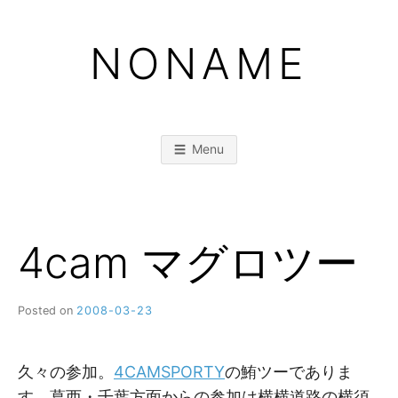
Skip
to
NONAME
content
Menu
4cam マグロツー
Posted on
2008-03-23
b
y
M
M
久々の参加。
4CAMSPORTY
の鮪ツーでありま
す。葛西・千葉方面からの参加は横横道路の横須