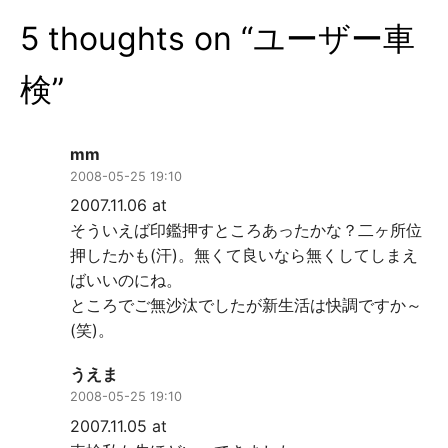
ー
5 thoughts on “
ユーザー車
シ
ョ
検
”
ン
mm
2008-05-25 19:10
2007.11.06 at
そういえば印鑑押すところあったかな？二ヶ所位
押したかも(汗)。無くて良いなら無くしてしまえ
ばいいのにね。
ところでご無沙汰でしたが新生活は快調ですか～
(笑)。
うえま
2008-05-25 19:10
2007.11.05 at