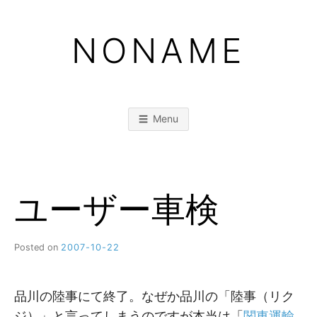
Skip
to
NONAME
content
Menu
ユーザー車検
Posted on
2007-10-22
b
y
M
M
品川の陸事にて終了。なぜか品川の「陸事（リク
ジ）」と言ってしまうのですが本当は「
関東運輸