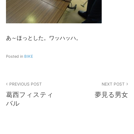
あ～ほっとした。ワッハッハ。
Posted in
BIKE
投
PREVIOUS POST
NEXT POST
稿
葛西フィスティ
夢見る男女
ナ
バル
ビ
ゲ