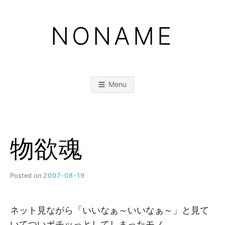
Skip
to
NONAME
content
Menu
物欲魂
Posted on
2007-08-19
b
y
M
M
ネット見ながら「いいなぁ～いいなぁ～」と見て
いてついポチッっとしてしまったモノ。