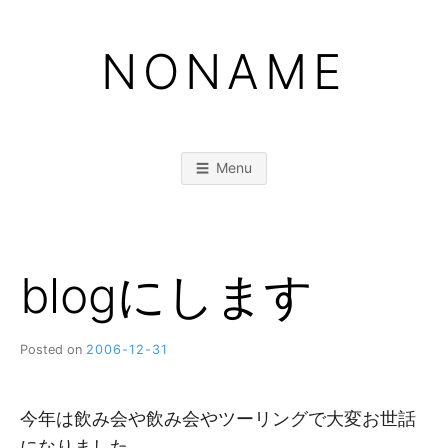
Skip
to
NONAME
content
Menu
blogにします
Posted on
2006-12-31
b
y
M
M
今年は飲み会や飲み会やツーリングで大変お世話
になりました。