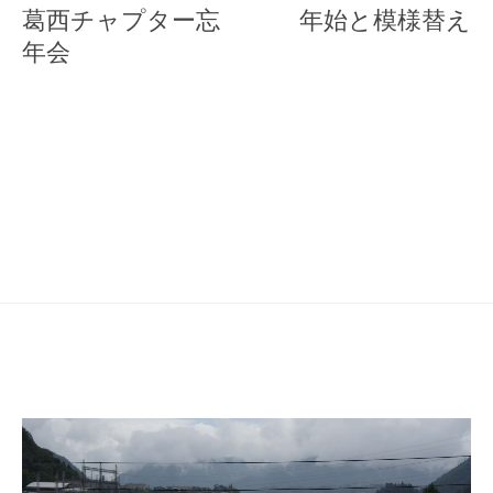
稿
葛西チャプター忘
年始と模様替え
ナ
年会
ビ
ゲ
ー
シ
ョ
ン