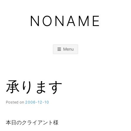
Skip
to
NONAME
content
Menu
承ります
Posted on
2006-12-10
b
y
M
M
本日のクライアント様