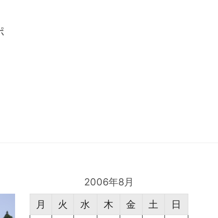
ポ
2006年8月
月
火
水
木
金
土
日