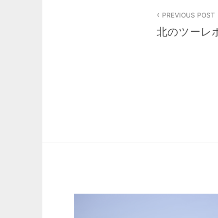
投
PREVIOUS POST
稿
北のツーレ
ナ
ビ
ゲ
ー
シ
ョ
ン