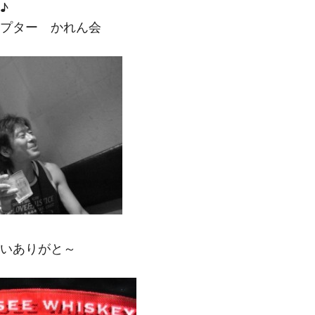
M
♪
プター かれん会
いありがと～