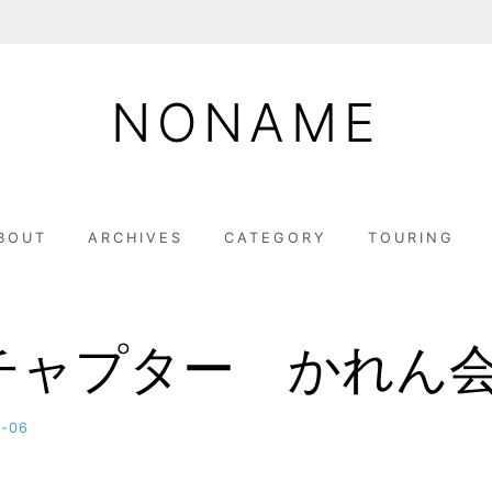
NONAME
BOUT
ARCHIVES
CATEGORY
TOURING
チャプター かれん
8-06
b
y
M