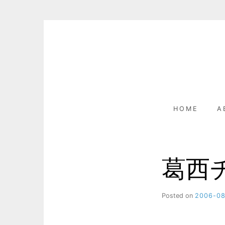
Skip
to
content
HOME
A
葛西
Posted on
2006-0