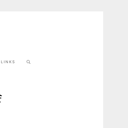
Search
LINKS
for:
会