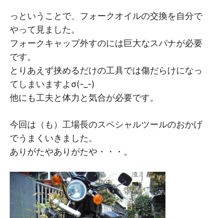
M
M
っということで、フォークオイルの交換を自分で
やって見ました。
フォークキャップ外すのには巨大なスパナが必要
です。
とりあえず挟めるだけの工具では傷だらけになっ
てしまいますよσ(-_-)
他にも工夫と体力と気合が必要です。
今回は（も）工場長のスペシャルツールのおかげ
でうまくいきました。
ありがたやありがたや・・・。