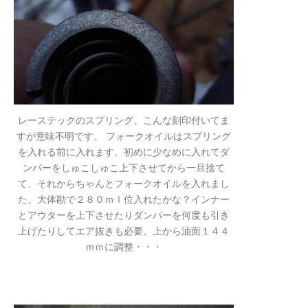
レーステックのスプリング。こんな刻印付いてま
すが意味不明です。 フォークオイルはスプリング
を入れる前に入れます。初めに少なめに入れてダ
ンパーをしゅこしゅこ上下させてから一旦捨て
て、それからちゃんとフォークオイルを入れまし
た。大体勘で２８０ｍｌ位入れたかな？インナー
とアウターを上下させたりダンパーを何度も引き
上げたりしてエア抜きも必要。上から油面１４４
ｍｍに調整・・・