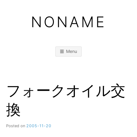
Skip
to
NONAME
content
Menu
フォークオイル交
換
Posted on
2005-11-20
b
y