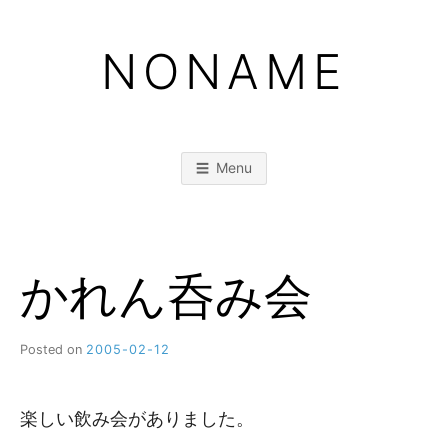
Skip
to
NONAME
content
Menu
かれん呑み会
Posted on
2005-02-12
b
y
M
M
楽しい飲み会がありました。