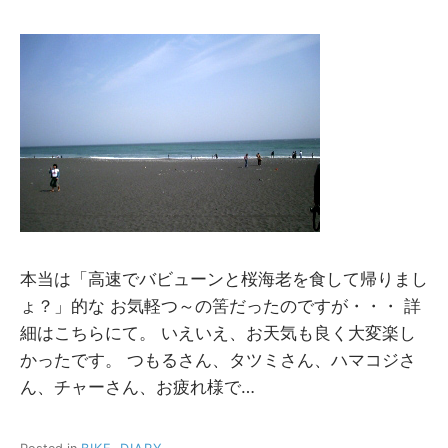
y
M
M
本当は「高速でバビューンと桜海老を食して帰りまし
ょ？」的な お気軽つ～の筈だったのですが・・・ 詳
細はこちらにて。 いえいえ、お天気も良く大変楽し
かったです。 つもるさん、タツミさん、ハマコジさ
ん、チャーさん、お疲れ様で…