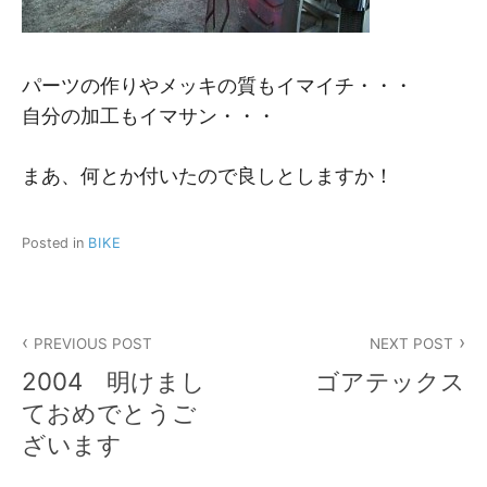
パーツの作りやメッキの質もイマイチ・・・
自分の加工もイマサン・・・
まあ、何とか付いたので良しとしますか！
Posted in
BIKE
投
PREVIOUS POST
NEXT POST
稿
2004 明けまし
ゴアテックス
ナ
ておめでとうご
ざいます
ビ