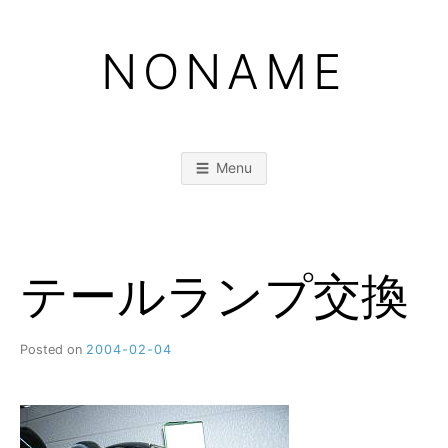
Skip
to
NONAME
content
Menu
テールランプ交換
Posted on
2004-02-04
b
y
M
M