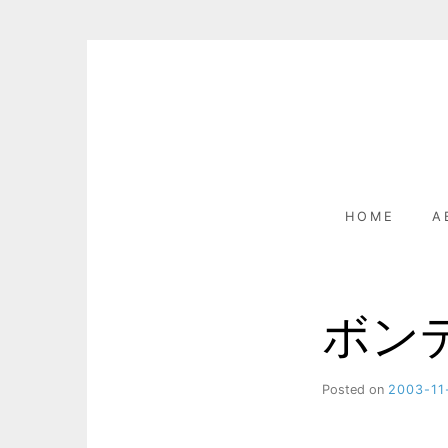
Skip
to
content
HOME
A
ボン
Posted on
2003-11