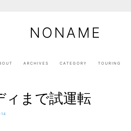
NONAME
BOUT
ARCHIVES
CATEGORY
TOURING
ディまで試運転
-14
b
y
M