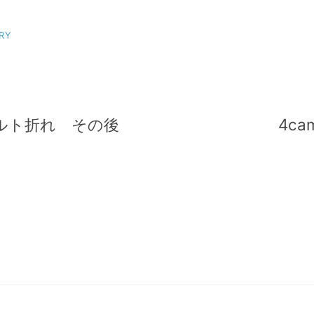
RY
ルト折れ その後
4c