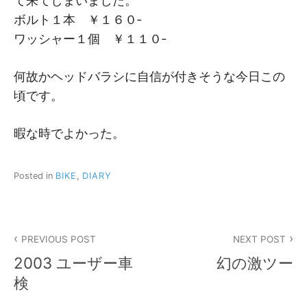
て来てしまいました。
ボルト１本 ￥１６０‐
ワッシャー１個 ￥１１０‐
何故かヘッドバラシに自信が付きそうな今日この
頃です。
暇な時でよかった。
Posted in
BIKE
,
DIARY
投
PREVIOUS POST
NEXT POST
稿
2003 ユーザー車
幻の激ツー
ナ
検
ビ