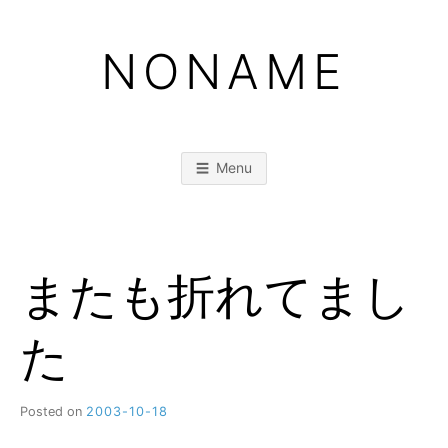
Skip
to
NONAME
content
Menu
またも折れてまし
た
Posted on
2003-10-18
b
y