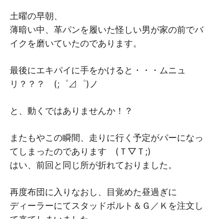
M
M
土曜の早朝、
薄暗い中、革パンを履いた怪しい男が家の前でバ
イクを磨いていたのであります。
最後にエキパイに手をかけると・・・ムニュ
リ？？？ (;゜⊿゜)ノ
と、動くではありませんか！？
またもやこの瞬間、走りに行く予定がパーになっ
てしまったのであります (Ｔ▽Ｔ;)
はい、前回と同じ所が折れておりました。
再度布団に入りなおし、目覚めた昼過ぎに
ディーラーにてスタッドボルト＆Ｇ／Ｋを注文し