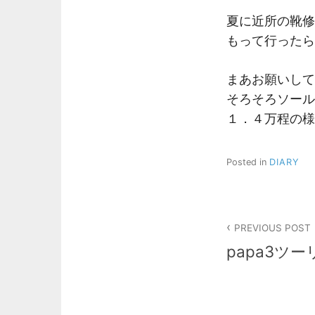
夏に近所の靴修
もって行ったら
まあお願いして
そろそろソール
１．４万程の様
Posted in
DIARY
投
PREVIOUS POST
稿
papa3ツ
ナ
ビ