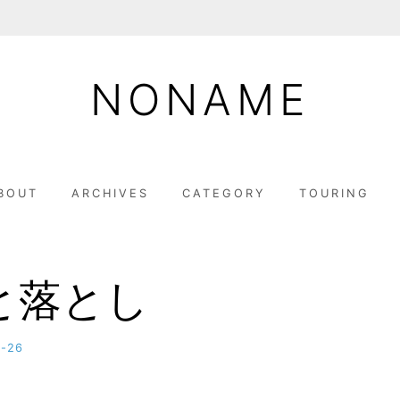
NONAME
BOUT
ARCHIVES
CATEGORY
TOURING
と落とし
9-26
b
y
M