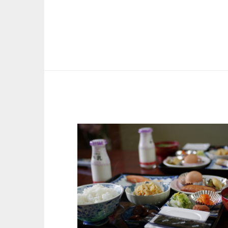
ゲ
ー
シ
ョ
ン