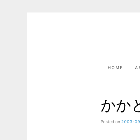
Skip
to
content
HOME
A
かか
Posted on
2003-0