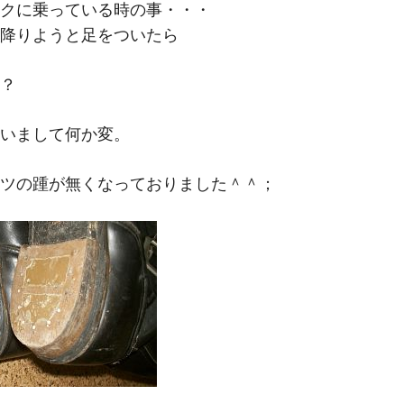
M
クに乗っている時の事・・・
降りようと足をついたら
？
いまして何か変。
ツの踵が無くなっておりました＾＾；