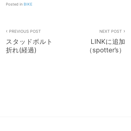
Posted in
BIKE
投
PREVIOUS POST
NEXT POST
稿
スタッドボルト
LINKに追加
ナ
折れ(経過)
（spotter’s）
ビ
ゲ
ー
シ
ョ
ン