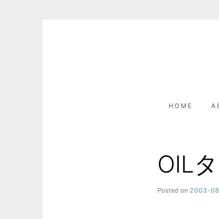
Skip
to
content
HOME
A
OI
Posted on
2003-0