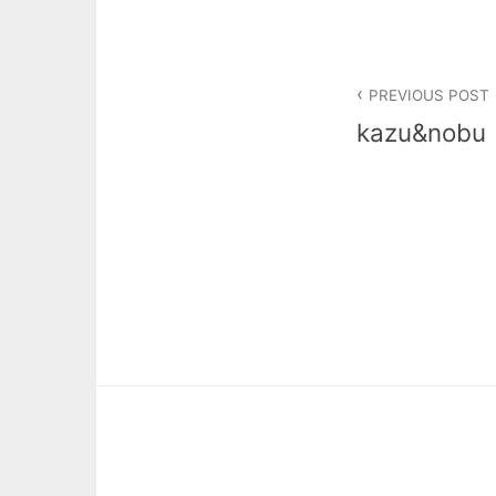
投
PREVIOUS POST
稿
kazu&nobu
ナ
ビ
ゲ
ー
シ
ョ
ン