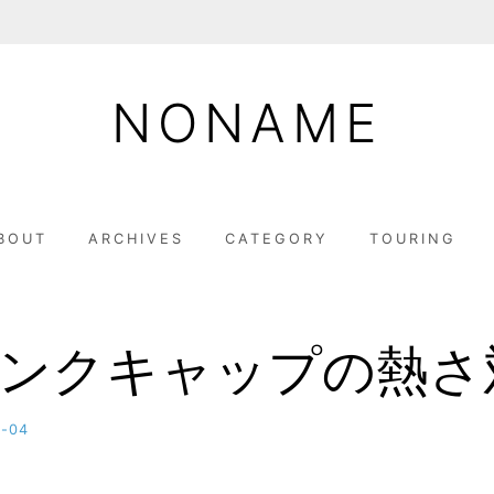
NONAME
BOUT
ARCHIVES
CATEGORY
TOURING
Lタンクキャップの熱さ
8-04
b
y
M