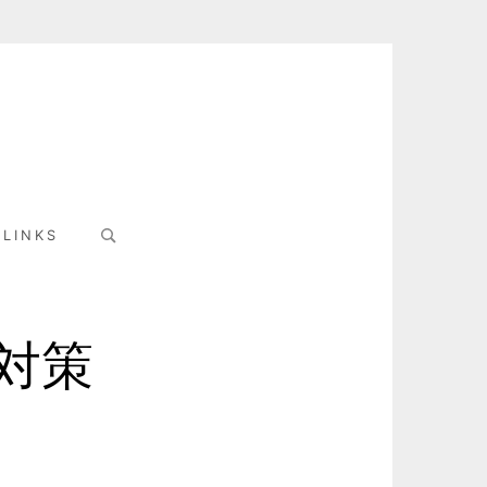
Search
LINKS
for:
対策