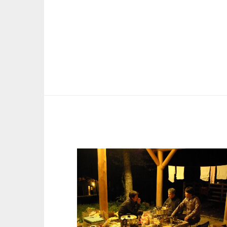
投
稿
の
ペ
ー
ジ
送
り