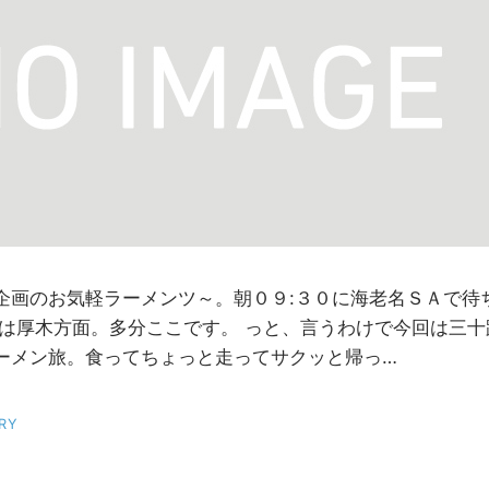
企画のお気軽ラーメンツ～。朝０９:３０に海老名ＳＡで待
先は厚木方面。多分ここです。 っと、言うわけで今回は三
ーメン旅。食ってちょっと走ってサクッと帰っ…
RY