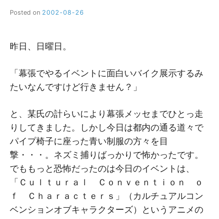
Posted on
2002-08-26
b
y
M
M
昨日、日曜日。
「幕張でやるイベントに面白いバイク展示するみ
たいなんですけど行きません？」
と、某氏の計らいにより幕張メッセまでひとっ走
りしてきました。しかし今日は都内の通る道々で
パイプ椅子に座った青い制服の方々を目
撃・・・。ネズミ捕りばっかりで怖かったです。
でももっと恐怖だったのは今日のイベントは、
「Ｃｕｌｔｕｒａｌ Ｃｏｎｖｅｎｔｉｏｎ ｏ
ｆ Ｃｈａｒａｃｔｅｒｓ」（カルチュアルコン
ベンションオブキャラクターズ）というアニメの