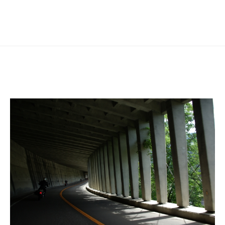
シ
ョ
ン