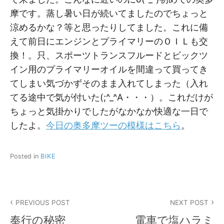
摩です。蒸し暑い日が続いてましたのでちょっと
涼めるかな？等と思ったりしてました。これに備
えて前日にエンジンとプライマリーのＯＩＬも交
換！。只、スポーツトランスフルードとビックツ
イン用のプライマリーオイルを間違って買ってき
てしまい気づかずそのまま入れてしまった（入れ
てる途中で気が付いた(;^_^A・・・）。これだけが
ちょっと気掛かりでしたがなかなか快適な一日で
したよ。
今日の奥多摩ツーの模様はこちら
。
Posted in
BIKE
投
PREVIOUS POST
NEXT POST
稿
奉行の秘密
電車で塩ハラミ