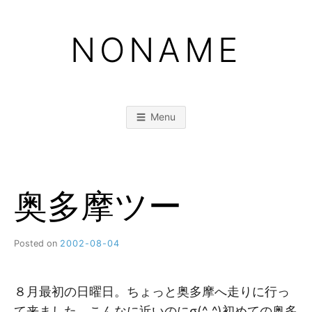
Skip
to
NONAME
content
Menu
奥多摩ツー
Posted on
2002-08-04
b
y
M
M
８月最初の日曜日。ちょっと奥多摩へ走りに行っ
て来ました。こんなに近いのにσ(^_^)初めての奥多