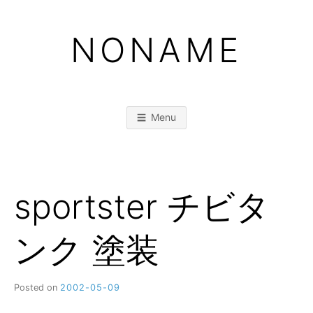
Skip
to
NONAME
content
Menu
sportster チビタ
ンク 塗装
Posted on
2002-05-09
b
y