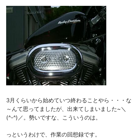
M
M
3月くらいから始めていつ終わることやら・・・な
～んて思ってましたが、出来てしまいました~＼
(^-^)／。勢いですな、こういうのは。
っというわけで、作業の回想録です。