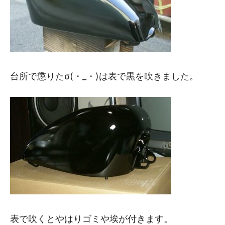
台所で懲りたσ(・_・)は表で黒を吹きました。
表で吹くとやはりゴミや埃が付きます。