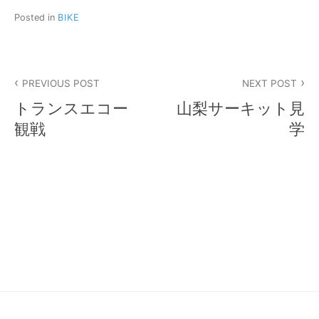
Posted in
BIKE
投
PREVIOUS POST
NEXT POST
稿
トランスエコー
山梨サーキット見
ナ
観戦
学
ビ
ゲ
ー
シ
ョ
ン