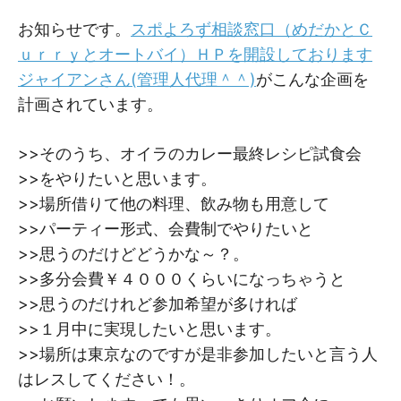
M
M
お知らせです。
スポよろず相談窓口（めだかとＣ
ｕｒｒｙとオートバイ）ＨＰを開設しております
ジャイアンさん(管理人代理＾＾)
がこんな企画を
計画されています。
>>そのうち、オイラのカレー最終レシピ試食会
>>をやりたいと思います。
>>場所借りて他の料理、飲み物も用意して
>>パーティー形式、会費制でやりたいと
>>思うのだけどどうかな～？。
>>多分会費￥４０００くらいになっちゃうと
>>思うのだけれど参加希望が多ければ
>>１月中に実現したいと思います。
>>場所は東京なのですが是非参加したいと言う人
はレスしてください！。