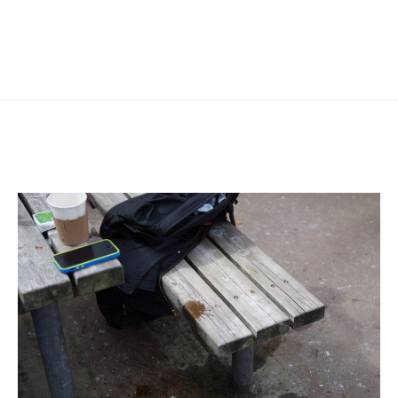
ー
シ
ョ
ン