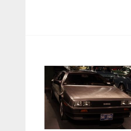
ー
シ
ョ
ン