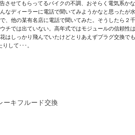
M
報告させてもらってるバイクの不調、おそらく電気系か
んなディーラーに電話で聞いてみようかなと思ったが
で、他の某有名店に電話で聞いてみた。そうしたら２
ウチでは出ていない。高年式ではモジュールの信頼性
花はしっかり飛んでいたけどとりあえずプラグ交換で
たりして･･･。
レーキフルード交換