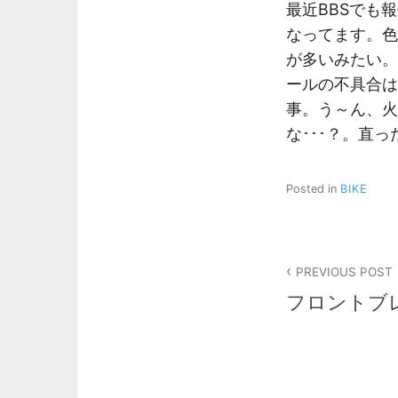
最近BBSでも
なってます。色
が多いみたい。
ールの不具合は
事。う～ん、火
な･･･？。直っ
Posted in
BIKE
投
PREVIOUS POST
稿
フロントブ
ナ
ビ
ゲ