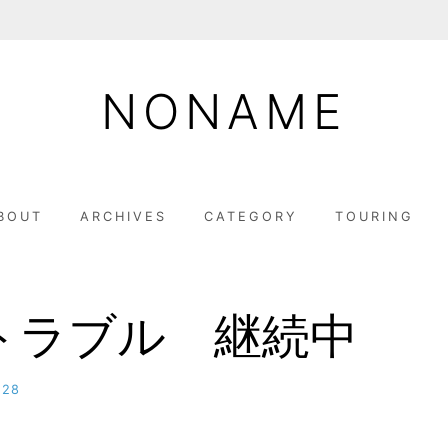
NONAME
BOUT
ARCHIVES
CATEGORY
TOURING
トラブル 継続中
-28
b
y
M