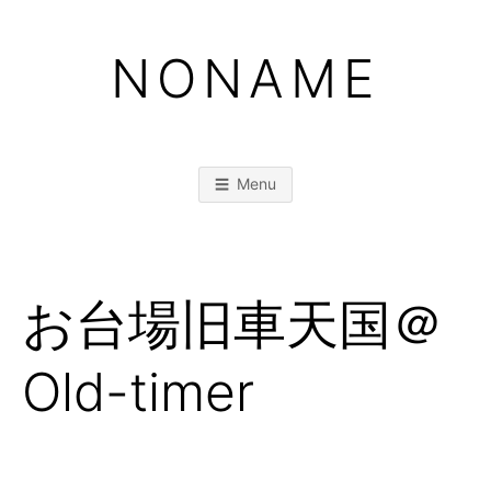
Skip
to
NONAME
content
Menu
お台場旧車天国＠
Old-timer